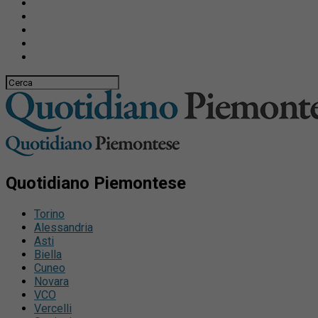
Quotidiano Piemontese
Torino
Alessandria
Asti
Biella
Cuneo
Novara
VCO
Vercelli