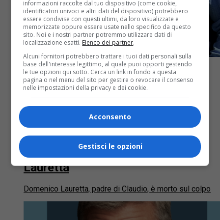
informazioni raccolte dal tuo dispositivo (come cookie,
identificatori univoci e altri dati del dispositivo) potrebbero
essere condivise con questi ultimi, da loro visualizzate e
memorizzate oppure essere usate nello specifico da questo
sito. Noi e i nostri partner potremmo utilizzare dati di
localizzazione esatti.
Elenco dei partner
.
Alcuni fornitori potrebbero trattare i tuoi dati personali sulla
base dell'interesse legittimo, al quale puoi opporti gestendo
le tue opzioni qui sotto. Cerca un link in fondo a questa
pagina o nel menu del sito per gestire o revocare il consenso
nelle impostazioni della privacy e dei cookie.
Alessandria
4 mesi fa
Acconsento
L’85enne morto investito a Novi
Ligure è Domenico, padre
Gestisci le opzioni
dell’attore e imitatore Claudio
Lauretta
Domenico Lauretta, padre di Claudio, è morto sul colpo