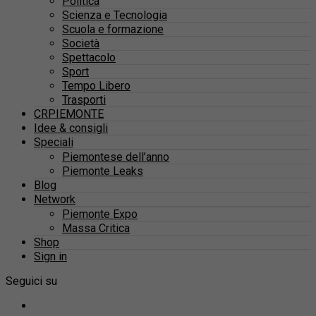
Politica
Scienza e Tecnologia
Scuola e formazione
Società
Spettacolo
Sport
Tempo Libero
Trasporti
CRPIEMONTE
Idee & consigli
Speciali
Piemontese dell’anno
Piemonte Leaks
Blog
Network
Piemonte Expo
Massa Critica
Shop
Sign in
Seguici su