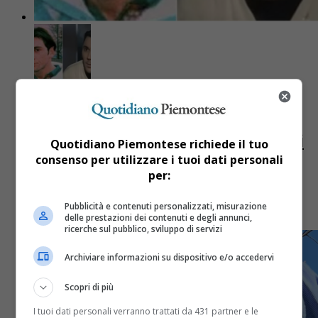
Cronaca
4 mesi fa
Elia Del Grande è stato trovato e
arrestato, l’autore della “strage dei
Quotidiano Piemontese richiede il tuo
fornai” era fuggito da Alba a
consenso per utilizzare i tuoi dati personali
per:
Pasqua
Pubblicità e contenuti personalizzati, misurazione
Si trovava a Varano Borghi, in provincia di Varese
delle prestazioni dei contenuti e degli annunci,
ricerche sul pubblico, sviluppo di servizi
Archiviare informazioni su dispositivo e/o accedervi
Scopri di più
I tuoi dati personali verranno trattati da 431 partner e le