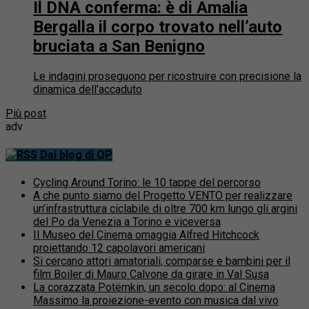
Il DNA conferma: è di Amalia
Bergalla il corpo trovato nell’auto
bruciata a San Benigno
Le indagini proseguono per ricostruire con precisione la
dinamica dell’accaduto
Più post
adv
Dai blog di QP
Cycling Around Torino: le 10 tappe del percorso
A che punto siamo del Progetto VENTO per realizzare
un’infrastruttura ciclabile di oltre 700 km lungo gli argini
del Po da Venezia a Torino e viceversa
Il Museo del Cinema omaggia Alfred Hitchcock
proiettando 12 capolavori americani
Si cercano attori amatoriali, comparse e bambini per il
film Boiler di Mauro Calvone da girare in Val Susa
La corazzata Potëmkin, un secolo dopo: al Cinema
Massimo la proiezione-evento con musica dal vivo